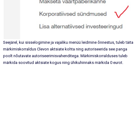
Seejärel, kui sisselogimine ja vajaliku menüü leidmine õnnestus, tuleb täita
märkimiskorraldus Clevon aktsiate kohta ning autoriseerida see panga
poolt nõutavate autoriseerimisvahenditega. Märkimiskorralduses tuleb
märkida soovitud aktsiate kogus ning ühikuhinnaks märkida 0 eurot.