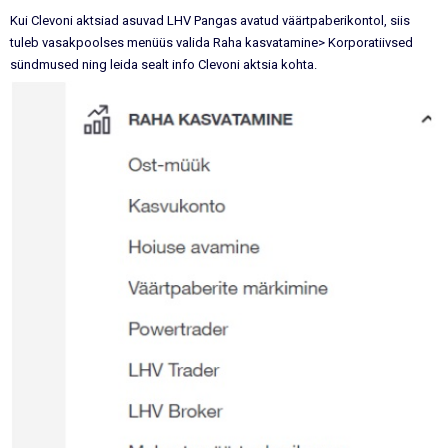
Kui Clevoni aktsiad asuvad LHV Pangas avatud väärtpaberikontol, siis
tuleb vasakpoolses menüüs valida Raha kasvatamine> Korporatiivsed
sündmused ning leida sealt info Clevoni aktsia kohta.